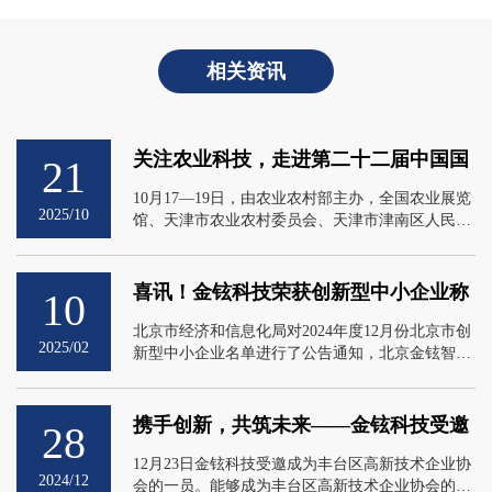
相关资讯
关注农业科技，走进第二十二届中国国
21
际农产品交易会
10月17—19日，由农业农村部主办，全国农业展览
2025/10
馆、天津市农业农村委员会、天津市津南区人民政
府共同承办的第二十二届中国国际农产品交易会在
国家会展中心（天津）举行。受合作单位邀请，金
铉科技组团赴津观展，全面了解我国农业农村发展
喜讯！金铉科技荣获创新型中小企业称
10
最新成果，重点聚焦农业科技、智慧农业、绿色生
号
产、品牌打造等前沿实践，为公司后续产品规划与
北京市经济和信息化局对2024年度12月份北京市创
2025/02
技术服务升级积累一手信息。
新型中小企业名单进行了公告通知，北京金铉智控
科技有限公司通过认定名列其中，成功荣获创新型
中小企业称号。
携手创新，共筑未来——金铉科技受邀
28
加入丰台区高新技术企业协会
12月23日金铉科技受邀成为丰台区高新技术企业协
2024/12
会的一员。能够成为丰台区高新技术企业协会的一