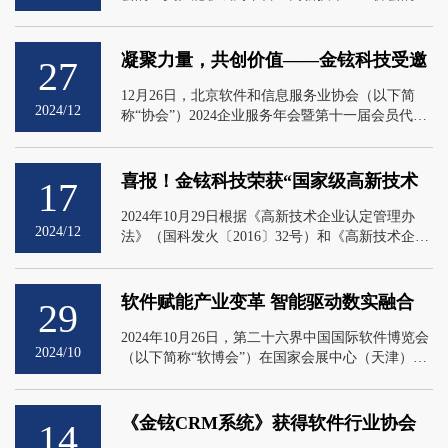
员，这不仅是对金铉科技过往成就的认可，也是对
我们未来发展潜力的肯定。
凝聚力量，共创价值——金铉科技受邀
27
参加北京软件和信息服务业协会2024企
12月26日，北京软件和信息服务业协会（以下简
业服务年会
2024/12
称“协会”）2024企业服务年会暨第十一届会员代表
大会第二次会议在新世纪日航饭店成功举办
喜报！金铉科技荣获“国家级高新技术
17
企业”称号
2024年10月29日根据《高新技术企业认定管理办
2024/12
法》（国科发火〔2016〕32号）和《高新技术企业
认定管理工作指引》（国科发火〔2016〕195号）
有关规定，高新技术企业认定管理工作网公示了北
京市认定机构2024年认定报备的第二批3113家高新
软件赋能产业变革 智能驱动数实融合
29
技术企业，金铉科技顺利通过国家高新技术企业认
——2024年第二十六界中国国际软件博
定，正式成为国家高新技术企业，迈入国家级高新
2024年10月26日，第二十六界中国国际软件博览会
览会完美落幕！
2024/10
技术企业行列，
（以下简称“软博会”）在国家会展中心（天津）圆
满落下帷幕。
《金铉CRM系统》获得软件行业协会
14
产品认证